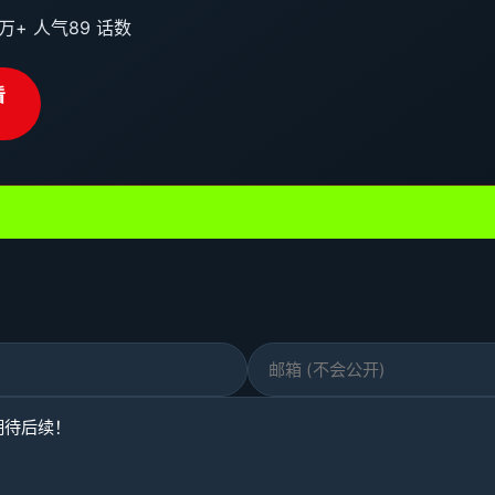
0万+ 人气
89 话数
看