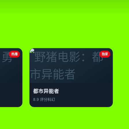
热播
独家
都市异能者
8.9 评分
科幻