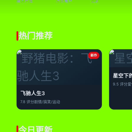
精品片库
活跃用户
更新
热门推荐
新作
星空下
9.5 评分
爱
飞驰人生3
7.8 评分
剧情/搞笑/运动
今日更新