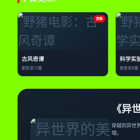
更新
古风奇谭
科学实
更新至12集
更新至8集
《异
穿越到异世
理。