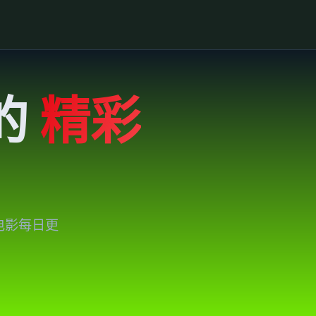
的
精彩
电影每日更