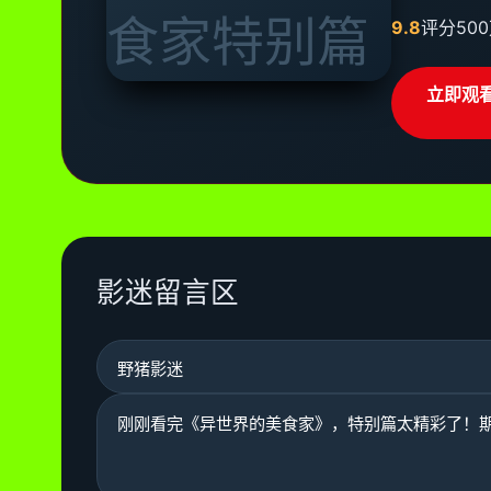
9.8
评分
50
立即观
影迷留言区