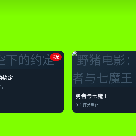
完结
的约定
情
勇者与七魔王
9.2 评分
动作